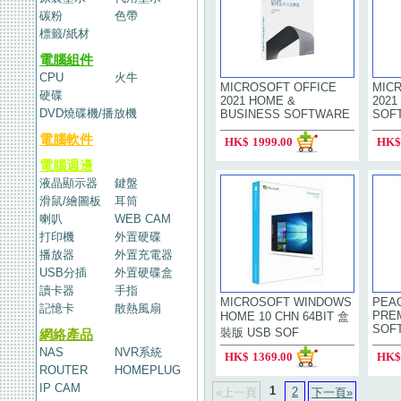
碳粉
色帶
標籤/紙材
電腦組件
CPU
火牛
MICROSOFT OFFICE
MIC
硬碟
2021 HOME &
2021
DVD燒碟機/播放機
BUSINESS SOFTWARE
SOF
電腦軟件
HK$
1999.00
HK$
電腦週邊
液晶顯示器
鍵盤
滑鼠/繪圖板
耳筒
喇叭
WEB CAM
打印機
外置硬碟
播放器
外置充電器
USB分插
外置硬碟盒
讀卡器
手指
MICROSOFT WINDOWS
PEA
記憶卡
散熱風扇
PRE
HOME 10 CHN 64BIT 盒
SOF
裝版 USB SOF
網絡產品
NAS
NVR系統
HK$
1369.00
HK$
ROUTER
HOMEPLUG
IP CAM
1
2
«上一頁
下一頁»