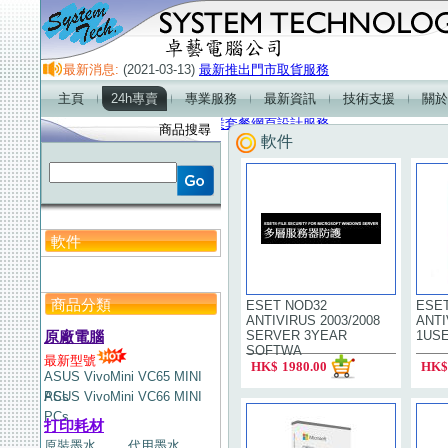
最新消息:
(2021-03-13)
最新推出門市取貨服務
(2021-01-01)
門市營業時間及熱線電話服務時間
主頁
24h專賣
專業服務
最新資訊
技術支援
關於
(2018-01-01)
最新產品-2.1超重低音喇叭
(2018-01-01)
企業套餐網頁設計服務
商品搜尋
軟件
軟件
商品分類
ESET NOD32
ESE
ANTIVIRUS 2003/2008
ANTI
原廠電腦
SERVER 3YEAR
1US
SOFTWA
最新型號
HK$
1980.00
HK$
ASUS VivoMini VC65 MINI
PCs
ASUS VivoMini VC66 MINI
PCs
打印耗材
原裝墨水
代用墨水