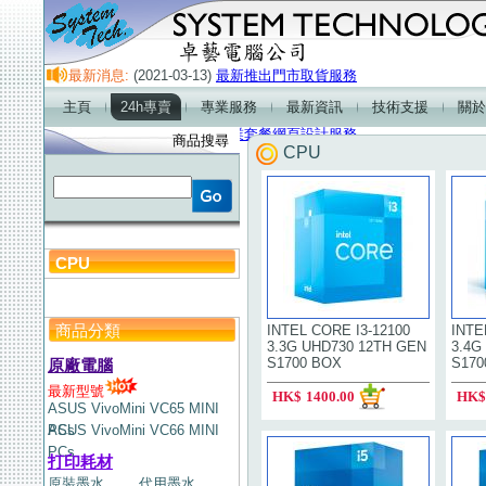
最新消息:
(2021-03-13)
最新推出門市取貨服務
(2021-01-01)
門市營業時間及熱線電話服務時間
主頁
24h專賣
專業服務
最新資訊
技術支援
關於
(2018-01-01)
最新產品-2.1超重低音喇叭
(2018-01-01)
企業套餐網頁設計服務
商品搜尋
CPU
CPU
商品分類
INTEL CORE I3-12100
INTE
3.3G UHD730 12TH GEN
3.4G
S1700 BOX
S170
原廠電腦
最新型號
HK$
1400.00
HK$
ASUS VivoMini VC65 MINI
PCs
ASUS VivoMini VC66 MINI
PCs
打印耗材
原裝墨水
代用墨水