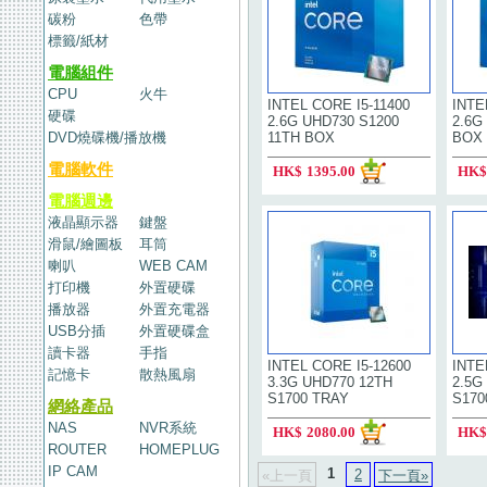
碳粉
色帶
標籤/紙材
電腦組件
CPU
火牛
INTEL CORE I5-11400
INTE
硬碟
2.6G UHD730 S1200
2.6G
DVD燒碟機/播放機
11TH BOX
BOX
電腦軟件
HK$
1395.00
HK$
電腦週邊
液晶顯示器
鍵盤
滑鼠/繪圖板
耳筒
喇叭
WEB CAM
打印機
外置硬碟
播放器
外置充電器
USB分插
外置硬碟盒
讀卡器
手指
INTEL CORE I5-12600
INTE
記憶卡
散熱風扇
3.3G UHD770 12TH
2.5G
S1700 TRAY
S170
網絡產品
NAS
NVR系統
HK$
2080.00
HK$
ROUTER
HOMEPLUG
IP CAM
1
2
«上一頁
下一頁»