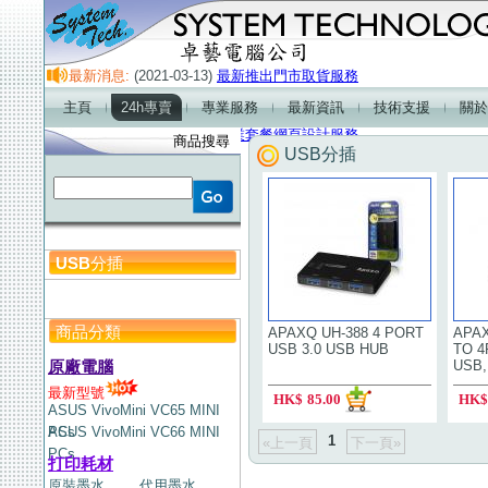
最新消息:
(2021-03-13)
最新推出門市取貨服務
(2021-01-01)
門市營業時間及熱線電話服務時間
主頁
24h專賣
專業服務
最新資訊
技術支援
關於
(2018-01-01)
最新產品-2.1超重低音喇叭
(2018-01-01)
企業套餐網頁設計服務
商品搜尋
USB分插
USB分插
商品分類
APAXQ UH-388 4 PORT
APAX
USB 3.0 USB HUB
TO 4
原廠電腦
USB,
最新型號
HK$
85.00
HK$
ASUS VivoMini VC65 MINI
PCs
ASUS VivoMini VC66 MINI
1
«上一頁
下一頁»
PCs
打印耗材
原裝墨水
代用墨水