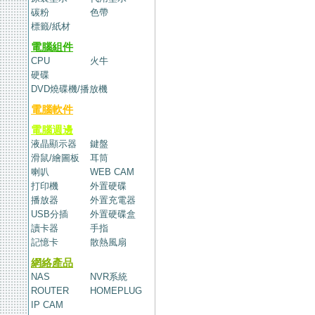
碳粉
色帶
標籤/紙材
電腦組件
CPU
火牛
硬碟
DVD燒碟機/播放機
電腦軟件
電腦週邊
液晶顯示器
鍵盤
滑鼠/繪圖板
耳筒
喇叭
WEB CAM
打印機
外置硬碟
播放器
外置充電器
USB分插
外置硬碟盒
讀卡器
手指
記憶卡
散熱風扇
網絡產品
NAS
NVR系統
ROUTER
HOMEPLUG
IP CAM