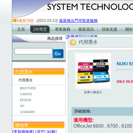
最新消息:
(2021-03-13)
最新推出門市取貨服務
(2021-01-01)
門市營業時間及熱線電話服務時間
主頁
24h專賣
專業服務
最新資訊
技術支援
關於
(2018-01-01)
最新產品-2.1超重低音喇叭
(2018-01-01)
企業套餐網頁設計服務
商品搜尋
代用墨水
NUKI 9
代用墨水
代用墨水
HK$
98.
BROTHER
點擊小圖放大
CANON
EPSON
HP
詳細規格:
LEXMARK
適用機型:
購物車
OfficeJet 6600 , 6700 , 6100
[更新購物車]
[清空]
[結帳]