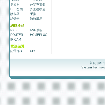
播放器
外置充電器
USB分插
外置硬碟盒
讀卡器
手指
記憶卡
散熱風扇
網絡產品
NAS
NVR系統
ROUTER
HOMEPLUG
IP CAM
電源保護
防雷拖板
UPS
首頁
|
網上
System Techno