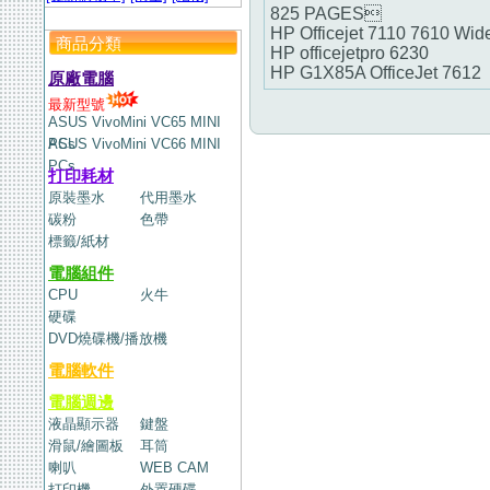
825 PAGES
HP Officejet 7110 7610 Wid
商品分類
HP officejetpro 6230
HP G1X85A OfficeJet 7612
原廠電腦
最新型號
ASUS VivoMini VC65 MINI
PCs
ASUS VivoMini VC66 MINI
PCs
打印耗材
原裝墨水
代用墨水
碳粉
色帶
標籤/紙材
電腦組件
CPU
火牛
硬碟
DVD燒碟機/播放機
電腦軟件
電腦週邊
液晶顯示器
鍵盤
滑鼠/繪圖板
耳筒
喇叭
WEB CAM
打印機
外置硬碟