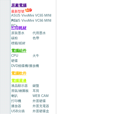
原廠電腦
最新型號
ASUS VivoMini VC65 MINI
PCs
ASUS VivoMini VC66 MINI
PCs
打印耗材
原裝墨水
代用墨水
碳粉
色帶
標籤/紙材
電腦組件
CPU
火牛
硬碟
DVD燒碟機/播放機
電腦軟件
電腦週邊
液晶顯示器
鍵盤
滑鼠/繪圖板
耳筒
喇叭
WEB CAM
打印機
外置硬碟
播放器
外置充電器
USB分插
外置硬碟盒