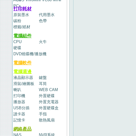
PCs
打印耗材
原裝墨水
代用墨水
碳粉
色帶
標籤/紙材
電腦組件
CPU
火牛
硬碟
DVD燒碟機/播放機
電腦軟件
電腦週邊
液晶顯示器
鍵盤
滑鼠/繪圖板
耳筒
喇叭
WEB CAM
打印機
外置硬碟
播放器
外置充電器
USB分插
外置硬碟盒
讀卡器
手指
記憶卡
散熱風扇
網絡產品
NAS
NVR系統