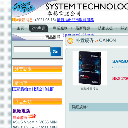
最新消息:
(2021-03-13)
最新推出門市取貨服務
(2021-01-01)
門市營業時間及熱線電話服務時間
主頁
24h專賣
專業服務
最新資訊
技術支援
關於
(2018-01-01)
最新產品-2.1超重低音喇叭
(2018-01-01)
企業套餐網頁設計服務
商品搜尋
外置硬碟
››
CANON
SAMSUN
外置硬碟
HK$
175
購物車
[更新購物車]
[清空]
[結帳]
點擊小圖放大
商品分類
詳細規格:
原廠電腦
最新型號
ASUS VivoMini VC65 MINI
PCs
ASUS VivoMini VC66 MINI